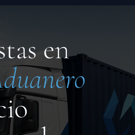
stas en
Aduanero
cio